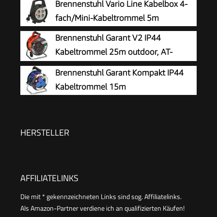
Brennenstuhl Vario Line Kabelbox 4-
H05VV-F3G 1,0 mm2 - mit Thermoschalter -
fach/Mini-Kabeltrommel 5m
IP20 für Innen
Brennenstuhl Garant V2 IP44
Kabeltrommel 25m outdoor, AT-
N05V3V3-F 3G1,5
Brennenstuhl Garant Kompakt IP44
Kabeltrommel 15m
HERSTELLER
AFFILIATELINKS
Die mit * gekennzeichneten Links sind sog. Affiliatelinks.
Als Amazon-Partner verdiene ich an qualifizierten Käufen!