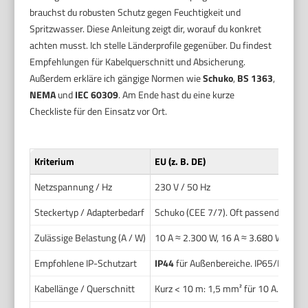
brauchst du robusten Schutz gegen Feuchtigkeit und
Spritzwasser. Diese Anleitung zeigt dir, worauf du konkret
achten musst. Ich stelle Länderprofile gegenüber. Du findest
Empfehlungen für Kabelquerschnitt und Absicherung.
Außerdem erkläre ich gängige Normen wie
Schuko
,
BS 1363
,
NEMA
und
IEC 60309
. Am Ende hast du eine kurze
Checkliste für den Einsatz vor Ort.
Kriterium
EU (z. B. DE)
Netzspannung / Hz
230 V / 50 Hz
Steckertyp / Adapterbedarf
Schuko (CEE 7/7). Oft passend.
Zulässige Belastung (A / W)
10 A ≈ 2.300 W, 16 A ≈ 3.680 W
Empfohlene IP-Schutzart
IP44
für Außenbereiche. IP65/IP67 fü
Kabellänge / Querschnitt
Kurz < 10 m: 1,5 mm² für 10 A. Bis 1