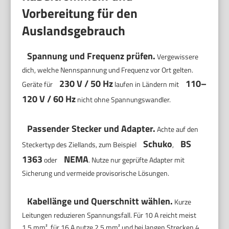
Vorbereitung für den
Auslandsgebrauch
Spannung und Frequenz prüfen.
Vergewissere
dich, welche Nennspannung und Frequenz vor Ort gelten.
230 V / 50 Hz
110–
Geräte für
laufen in Ländern mit
120 V / 60 Hz
nicht ohne Spannungswandler.
Passender Stecker und Adapter.
Achte auf den
Schuko
BS
Steckertyp des Ziellands, zum Beispiel
,
1363
NEMA
oder
. Nutze nur geprüfte Adapter mit
Sicherung und vermeide provisorische Lösungen.
Kabellänge und Querschnitt wählen.
Kurze
Leitungen reduzieren Spannungsfall. Für 10 A reicht meist
1,5 mm², für 16 A nutze 2,5 mm² und bei langen Strecken 4