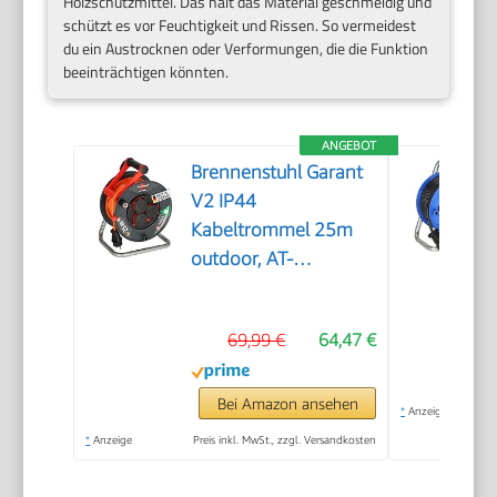
Holzschutzmittel. Das hält das Material geschmeidig und
schützt es vor Feuchtigkeit und Rissen. So vermeidest
du ein Austrocknen oder Verformungen, die die Funktion
beeinträchtigen könnten.
ANGEBOT
Brennenstuhl Garant
V2 IP44
Kabeltrommel 25m
outdoor, AT-
N05V3V3-F 3G1,5
69,99 €
64,47 €
Bei Amazon ansehen
*
Anzeige
*
Anzeige
Preis inkl. MwSt., zzgl. Versandkosten