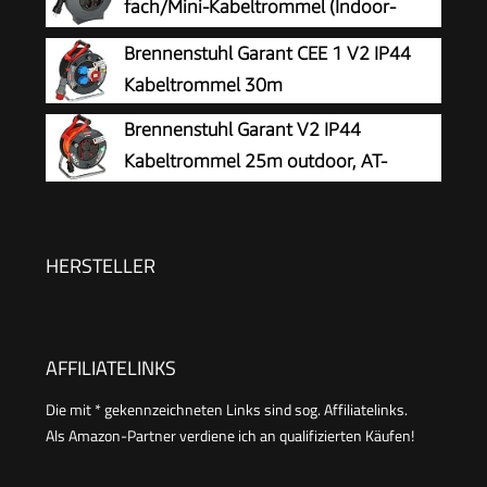
fach/Mini-Kabeltrommel (Indoor-
IP20 für Innen
Kabeltrommel für Haushalt, 10m
Brennenstuhl Garant CEE 1 V2 IP44
Kabel, Made in Germany) anthrazit
Kabeltrommel 30m
Brennenstuhl Garant V2 IP44
Kabeltrommel 25m outdoor, AT-
N05V3V3-F 3G1,5
HERSTELLER
AFFILIATELINKS
Die mit * gekennzeichneten Links sind sog. Affiliatelinks.
Als Amazon-Partner verdiene ich an qualifizierten Käufen!