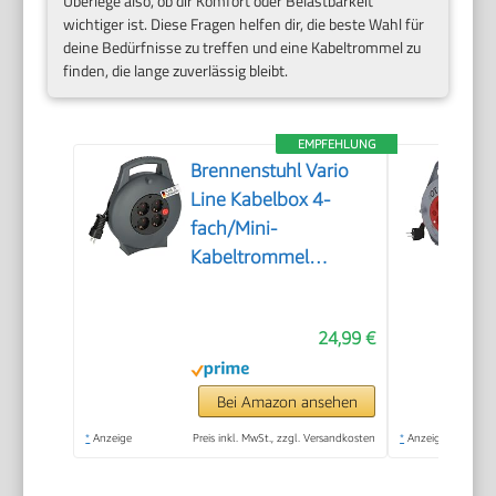
Überlege also, ob dir Komfort oder Belastbarkeit
wichtiger ist. Diese Fragen helfen dir, die beste Wahl für
deine Bedürfnisse zu treffen und eine Kabeltrommel zu
finden, die lange zuverlässig bleibt.
EMPFEHLUNG
Brennenstuhl Vario
Line Kabelbox 4-
fach/Mini-
Kabeltrommel
(Indoor-
Kabeltrommel für
24,99 €
Haushalt, 10m Kabel,
Made in Germany)
anthrazit
Bei Amazon ansehen
*
Anzeige
Preis inkl. MwSt., zzgl. Versandkosten
*
Anzeige