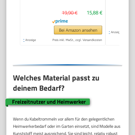
Isolierung - H05VV-
19,90 €
15,88 €
F3G 1,0 mm2 - mit
Thermoschalter - IP20
für Innen
Bei Amazon ansehen
*
Anzeige
*
Anzeige
Preis inkl. MwSt., zzgl. Versandkosten
Welches Material passt zu
deinem Bedarf?
Freizeitnutzer und Heimwerker
Wenn du Kabeltrommeln vor allem für den gelegentlichen
Heimwerkerbedarf oder im Garten einsetzt, sind Modelle aus
Kunststoff meist ausreichend. Sie sind leicht, relativ robust