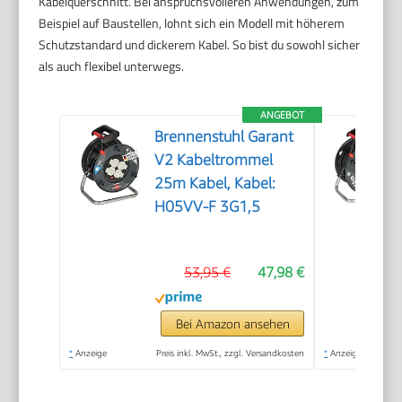
Kabelquerschnitt. Bei anspruchsvolleren Anwendungen, zum
Beispiel auf Baustellen, lohnt sich ein Modell mit höherem
Schutzstandard und dickerem Kabel. So bist du sowohl sicher
als auch flexibel unterwegs.
ANGEBOT
Brennenstuhl Garant
V2 Kabeltrommel
25m Kabel, Kabel:
H05VV-F 3G1,5
53,95 €
47,98 €
Bei Amazon ansehen
*
Anzeige
Preis inkl. MwSt., zzgl. Versandkosten
*
Anzeige