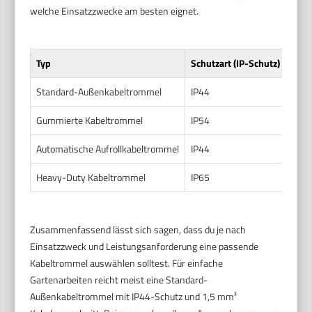
welche Einsatzzwecke am besten eignet.
Typ
Schutzart (IP-Schutz)
Kabe
Standard-Außenkabeltrommel
IP44
1,5 
Gummierte Kabeltrommel
IP54
2,5 
Automatische Aufrollkabeltrommel
IP44
1,5 
Heavy-Duty Kabeltrommel
IP65
4 m
Zusammenfassend lässt sich sagen, dass du je nach
Einsatzzweck und Leistungsanforderung eine passende
Kabeltrommel auswählen solltest. Für einfache
Gartenarbeiten reicht meist eine Standard-
Außenkabeltrommel mit IP44-Schutz und 1,5 mm²