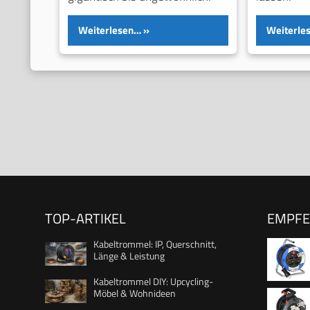
Weiterlesen…
Weiterle
TOP-ARTIKEL
EMPF
Kabeltrommel: IP, Querschnitt,
Länge & Leistung
Kabeltrommel DIY: Upcycling-
Möbel & Wohnideen