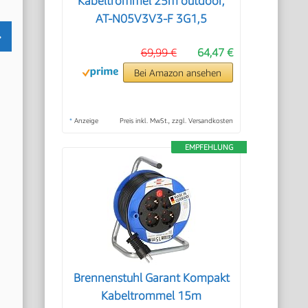
Kabeltrommel 25m outdoor,
AT-N05V3V3-F 3G1,5
69,99 €
64,47 €
Bei Amazon ansehen
*
Anzeige
Preis inkl. MwSt., zzgl. Versandkosten
EMPFEHLUNG
Brennenstuhl Garant Kompakt
Kabeltrommel 15m