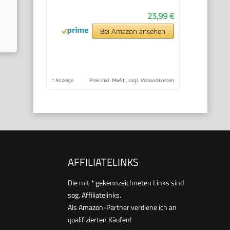
23,99 €
Bei Amazon ansehen
*
Anzeige
Preis inkl. MwSt., zzgl. Versandkosten
AFFILIATELINKS
Die mit * gekennzeichneten Links sind
sog. Affiliatelinks.
Als Amazon-Partner verdiene ich an
qualifizierten Käufen!