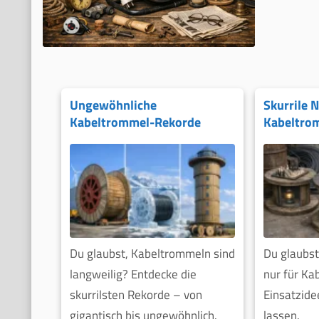
Ungewöhnliche
Skurrile 
Kabeltrommel-Rekorde
Kabeltro
weltweit
Du glaubst, Kabeltrommeln sind
Du glaubst
langweilig? Entdecke die
nur für Ka
skurrilsten Rekorde – von
Einsatzide
gigantisch bis ungewöhnlich.
lassen.