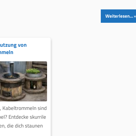
Weiterlesen…
Nutzung von
mmeln
, Kabeltrommeln sind
bel? Entdecke skurrile
en, die dich staunen