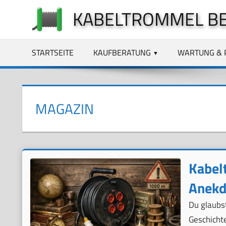
Zum
KABELTROMMEL B
Inhalt
springen
STARTSEITE
KAUFBERATUNG
WARTUNG & 
MAGAZIN
Kabel
Anekd
Du glaubs
Geschicht