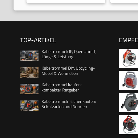
TOP-ARTIKEL
EMPF
Kabeltrommel: IP, Querschnitt,
Länge & Leistung
Kabeltrommel DIY: Upcycling-
Möbel & Wohnideen
Stahlbl
Kabeltrommel kaufen:
kompakter Ratgeber
Kabeltrommeln sicher kaufen:
230 V, 
Schutzarten und Normen
hochwert
H05VV-F
Kabeltr
Thermosc
Kabel, 