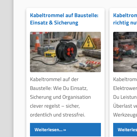
Kabeltrommel auf Baustelle:
Kabeltrom
Einsatz & Sicherung
richtig n
Kabeltrommel auf der
Kabeltrom
Baustelle: Wie Du Einsatz,
Elektrower
Sicherung und Organisation
Du Leistun
clever regelst – sicher,
Überlast v
ordentlich und stressfrei.
Werkzeuge
Weiterlesen…
Weiterle