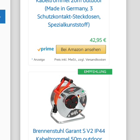
Kabeltrommel 20m outdoor
(Made in Germany, 3
Schutzkontakt-Steckdosen,
Spezialkunststoff)
42,95 €
Bei Amazon ansehen
*
Anzeige
Preis inkl. MwSt., zzgl. Versandkosten
EMPFEHLUNG
Brennenstuhl Garant S V2 IP44
Kabeltrommel 50m outdoor