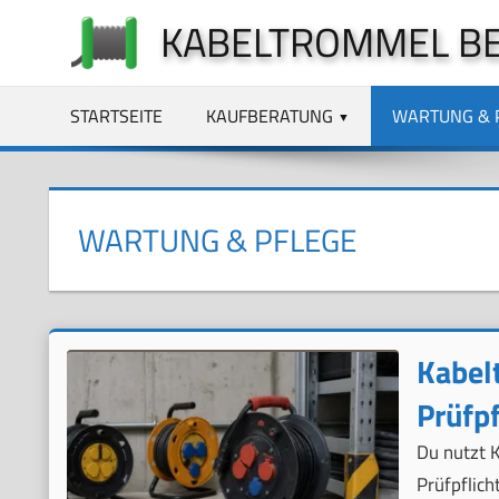
Zum
KABELTROMMEL B
Inhalt
springen
STARTSEITE
KAUFBERATUNG
WARTUNG & 
WARTUNG & PFLEGE
Kabel
Prüfpf
Du nutzt 
Prüfpflich