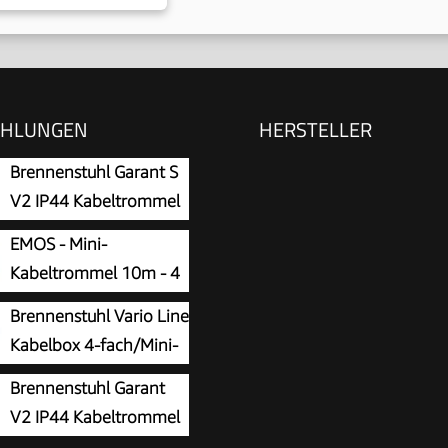
EHLUNGEN
HERSTELLER
Brennenstuhl Garant S
V2 IP44 Kabeltrommel
50m outdoor aus
EMOS - Mini-
ech
Kabeltrommel 10m - 4
Schuko-Steckdosen -
Brennenstuhl Vario Line
10 A, 2300 W -
Kabelbox 4-fach/Mini-
ige PVC-Isolierung -
Kabeltrommel (Indoor-
Brennenstuhl Garant
3G 1,0 mm2 - mit
ommel für Haushalt, 10m
V2 IP44 Kabeltrommel
halter - IP20 für Innen
Made in Germany)
20m outdoor (Made in