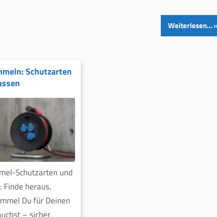
Weiterlesen…
mmeln: Schutzarten
assen
mel-Schutzarten und
: Finde heraus,
ommel Du für Deinen
auchst – sicher,