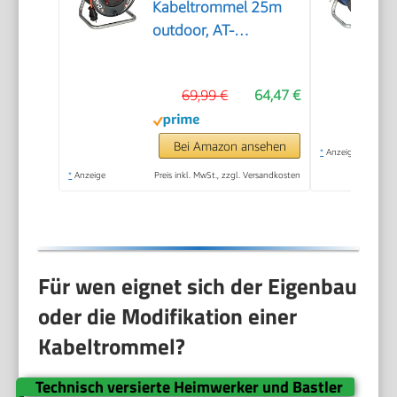
Kabeltrommel 25m
outdoor, AT-
N05V3V3-F 3G1,5
69,99 €
64,47 €
Bei Amazon ansehen
*
Anzeige
*
Anzeige
Preis inkl. MwSt., zzgl. Versandkosten
Für wen eignet sich der Eigenbau
oder die Modifikation einer
Kabeltrommel?
Technisch versierte Heimwerker und Bastler