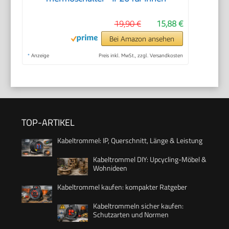
19,90 €
15,88 €
Bei Amazon ansehen
*
Anzeige
Preis inkl. MwSt., zzgl. Versandkosten
TOP-ARTIKEL
Kabeltrommel: IP, Querschnitt, Länge & Leistung
Kabeltrommel DIY: Upcycling-Möbel &
Wohnideen
Kabeltrommel kaufen: kompakter Ratgeber
Kabeltrommeln sicher kaufen:
Schutzarten und Normen