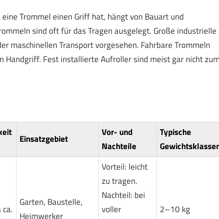
 eine Trommel einen Griff hat, hängt von Bauart und
ommeln sind oft für das Tragen ausgelegt. Große industrielle
der maschinellen Transport vorgesehen. Fahrbare Trommeln
Handgriff. Fest installierte Aufroller sind meist gar nicht zu
keit
Vor- und
Typische
Einsatzgebiet
Nachteile
Gewichtsklasse
Vorteil: leicht
zu tragen.
Nachteil: bei
Garten, Baustelle,
 ca.
voller
2–10 kg
Heimwerker