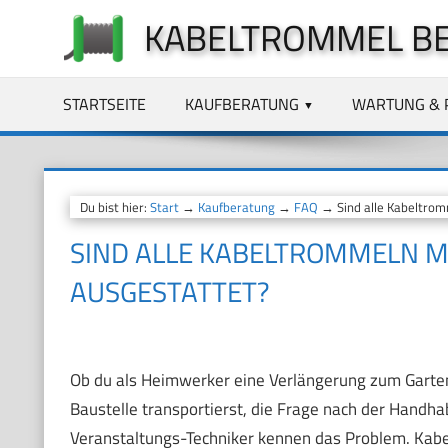
Zum
KABELTROMMEL B
Inhalt
springen
STARTSEITE
KAUFBERATUNG
WARTUNG & 
Du bist hier:
Start
→
Kaufberatung
→
FAQ
→ Sind alle Kabeltrom
SIND ALLE KABELTROMMELN M
AUSGESTATTET?
Ob du als Heimwerker eine Verlängerung zum Garten 
Baustelle transportierst, die Frage nach der Handh
Veranstaltungs-Techniker kennen das Problem. Kabe