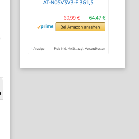
AT-N05V3V3-F 3G1,5
69,99 €
64,47 €
Bei Amazon ansehen
m
*
Anzeige
Preis inkl. MwSt., zzgl. Versandkosten
n