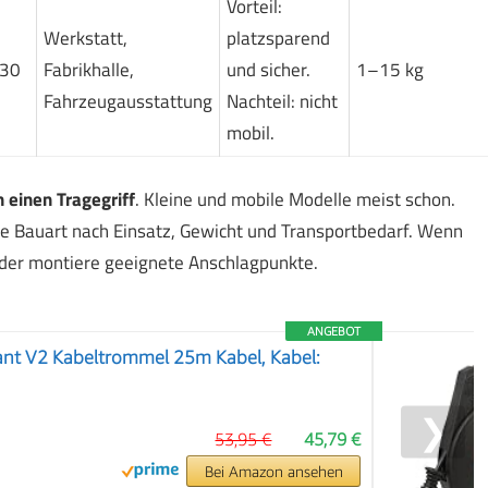
Vorteil:
Werkstatt,
platzsparend
–30
Fabrikhalle,
und sicher.
1–15 kg
Fahrzeugausstattung
Nachteil: nicht
mobil.
 einen Tragegriff
. Kleine und mobile Modelle meist schon.
ie Bauart nach Einsatz, Gewicht und Transportbedarf. Wenn
oder montiere geeignete Anschlagpunkte.
ANGEBOT
ant V2 Kabeltrommel 25m Kabel, Kabel:
❯
53,95 €
45,79 €
Bei Amazon ansehen