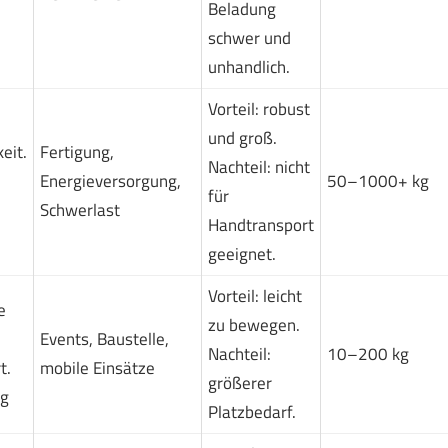
Beladung
schwer und
unhandlich.
Vorteil: robust
und groß.
eit.
Fertigung,
Nachteil: nicht
Energieversorgung,
50–1000+ kg
für
Schwerlast
Handtransport
geeignet.
Vorteil: leicht
e
zu bewegen.
Events, Baustelle,
Nachteil:
10–200 kg
t.
mobile Einsätze
größerer
g
Platzbedarf.