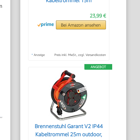
Kabeltrommel 15m
m
23,99 €
Bei Amazon ansehen
e
*
Anzeige
Preis inkl. MwSt., zzgl. Versandkosten
ANGEBOT
Brennenstuhl Garant V2 IP44
Kabeltrommel 25m outdoor,