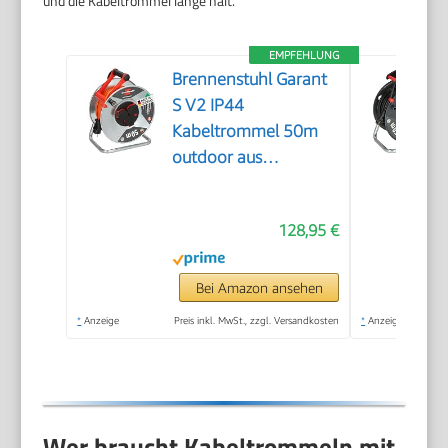
und die Kabeltrommel lange hält.
EMPFEHLUNG
Brennenstuhl Garant
S V2 IP44
Kabeltrommel 50m
outdoor aus
Stahlblech
128,95 €
Bei Amazon ansehen
*
Anzeige
Preis inkl. MwSt., zzgl. Versandkosten
*
Anzeige
Wer braucht Kabeltrommeln mit