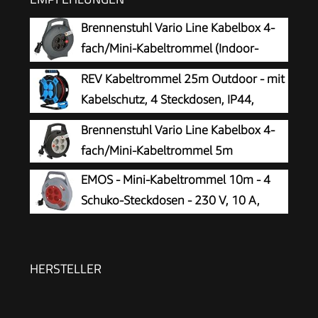
Brennenstuhl Vario Line Kabelbox 4-
fach/Mini-Kabeltrommel (Indoor-
Kabeltrommel für Haushalt, 10m
REV Kabeltrommel 25m Outdoor - mit
Kabel, Made in Germany) anthrazit
Kabelschutz, 4 Steckdosen, IP44,
schwarz
Brennenstuhl Vario Line Kabelbox 4-
fach/Mini-Kabeltrommel 5m
EMOS - Mini-Kabeltrommel 10m - 4
Schuko-Steckdosen - 230 V, 10 A,
2300 W - hochwertige PVC-Isolierung -
H05VV-F3G 1,0 mm2 - mit Thermoschalter -
IP20 für Innen
HERSTELLER