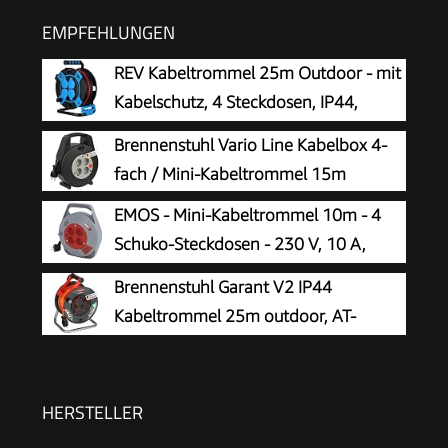
EMPFEHLUNGEN
REV Kabeltrommel 25m Outdoor - mit
Kabelschutz, 4 Steckdosen, IP44,
schwarz
Brennenstuhl Vario Line Kabelbox 4-
fach / Mini-Kabeltrommel 15m
EMOS - Mini-Kabeltrommel 10m - 4
Schuko-Steckdosen - 230 V, 10 A,
2300 W - hochwertige PVC-Isolierung -
Brennenstuhl Garant V2 IP44
H05VV-F3G 1,0 mm2 - mit Thermoschalter -
Kabeltrommel 25m outdoor, AT-
IP20 für Innen
N05V3V3-F 3G1,5
HERSTELLER