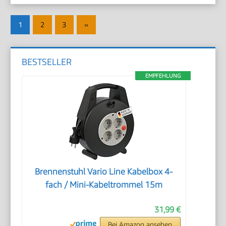
Seitennummerierung
Nächste
1
2
3
»
der
Beiträge
Beiträge
BESTSELLER
EMPFEHLUNG
Brennenstuhl Vario Line Kabelbox 4-
fach / Mini-Kabeltrommel 15m
31,99 €
Bei Amazon ansehen