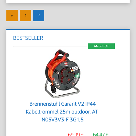
Seitennummerierung
Vorherige
«
1
2
der
Beiträge
Beiträge
BESTSELLER
ANGEBOT
Brennenstuhl Garant V2 IP44
Kabeltrommel 25m outdoor, AT-
N05V3V3-F 3G1,5
69,99 €
64,47 €