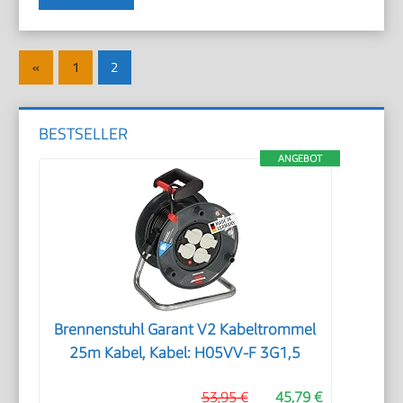
Seitennummerierung
Vorherige
«
1
2
der
Beiträge
Beiträge
BESTSELLER
ANGEBOT
Brennenstuhl Garant V2 Kabeltrommel
25m Kabel, Kabel: H05VV-F 3G1,5
53,95 €
45,79 €