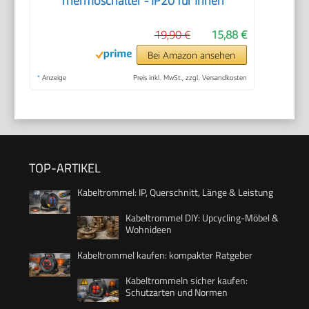
Thermoschalter - IP20 für Innen
19,90 €
15,88 €
Bei Amazon ansehen
*
Anzeige
Preis inkl. MwSt., zzgl. Versandkosten
TOP-ARTIKEL
Kabeltrommel: IP, Querschnitt, Länge & Leistung
Kabeltrommel DIY: Upcycling-Möbel &
Wohnideen
Kabeltrommel kaufen: kompakter Ratgeber
Kabeltrommeln sicher kaufen:
Schutzarten und Normen