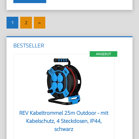
Seitennummerierung
Nächste
1
2
»
der
Beiträge
Beiträge
BESTSELLER
ANGEBOT
REV Kabeltrommel 25m Outdoor - mit
Kabelschutz, 4 Steckdosen, IP44,
schwarz