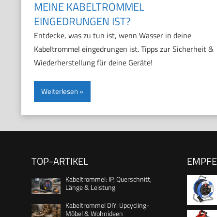
MEINE KABELTROMMEL
EINGEDRUNGEN IST?
Entdecke, was zu tun ist, wenn Wasser in deine
Kabeltrommel eingedrungen ist. Tipps zur Sicherheit &
Wiederherstellung für deine Geräte!
Weiterlesen
TOP-ARTIKEL
EMPF
Kabeltrommel: IP, Querschnitt,
Länge & Leistung
Kabeltrommel DIY: Upcycling-
Möbel & Wohnideen