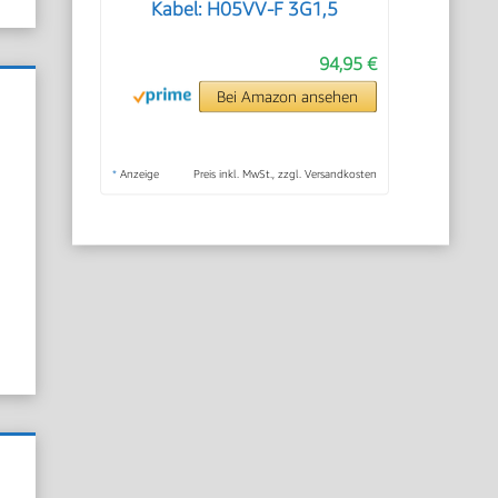
Kabel: H05VV-F 3G1,5
94,95 €
Bei Amazon ansehen
*
Anzeige
Preis inkl. MwSt., zzgl. Versandkosten