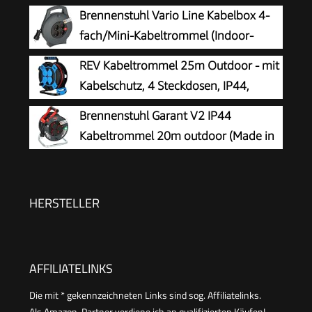
Brennenstuhl Vario Line Kabelbox 4-
fach/Mini-Kabeltrommel (Indoor-
Kabeltrommel für Haushalt, 10m
REV Kabeltrommel 25m Outdoor - mit
Kabel, Made in Germany) anthrazit
Kabelschutz, 4 Steckdosen, IP44,
schwarz
Brennenstuhl Garant V2 IP44
Kabeltrommel 20m outdoor (Made in
Germany, 3 Schutzkontakt-Steckdosen,
Spezialkunststoff)
HERSTELLER
AFFILIATELINKS
Die mit * gekennzeichneten Links sind sog. Affiliatelinks.
Als Amazon-Partner verdiene ich an qualifizierten Käufen!