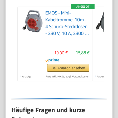
ANGEBOT
EMOS - Mini-
Kabeltrommel 10m -
4 Schuko-Steckdosen
- 230 V, 10 A, 2300 W
- hochwertige PVC-
Isolierung - H05VV-
19,90 €
15,88 €
F3G 1,0 mm2 - mit
Thermoschalter - IP20
für Innen
Bei Amazon ansehen
*
Anzeige
Preis inkl. MwSt., zzgl. Versandkosten
*
Anzeige
Häufige Fragen und kurze