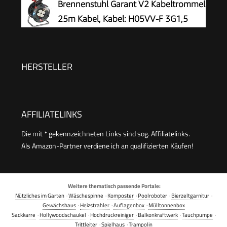
Brennenstuhl Garant V2 Kabeltrommel
25m Kabel, Kabel: H05VV-F 3G1,5
HERSTELLER
AFFILIATELINKS
Die mit * gekennzeichneten Links sind sog. Affiliatelinks.
Als Amazon-Partner verdiene ich an qualifizierten Käufen!
Weitere thematisch passende Portale:
Nützliches im Garten
·
Wäschespinne
·
Komposter
·
Poolroboter
·
Bierzeltgarnitur
·
Gewächshaus
·
Heizstrahler
·
Auflagenbox
·
Mülltonnenbox
Sackkarre
·
Hollywoodschaukel
·
Hochdruckreiniger
·
Balkonkraftwerk
·
Tauchpumpe
·
Trittleiter
·
Spielhaus
·
Trampolin