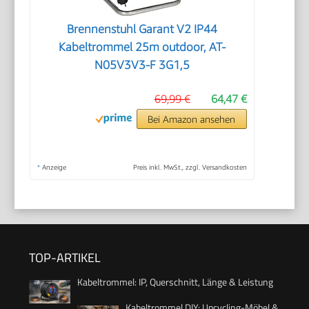
Brennenstuhl Garant V2 IP44
Kabeltrommel 25m outdoor, AT-
N05V3V3-F 3G1,5
69,99 €
64,47 €
Bei Amazon ansehen
*
Anzeige
Preis inkl. MwSt., zzgl. Versandkosten
TOP-ARTIKEL
Kabeltrommel: IP, Querschnitt, Länge & Leistung
Kabeltrommel DIY: Upcycling-Möbel &