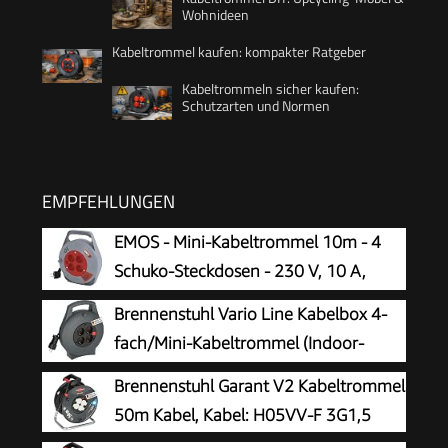
Wohnideen
Kabeltrommel kaufen: kompakter Ratgeber
Kabeltrommeln sicher kaufen:
Schutzarten und Normen
EMPFEHLUNGEN
EMOS - Mini-Kabeltrommel 10m - 4
Schuko-Steckdosen - 230 V, 10 A,
2300 W - hochwertige PVC-Isolierung -
Brennenstuhl Vario Line Kabelbox 4-
H05VV-F3G 1,0 mm2 - mit Thermoschalter -
fach/Mini-Kabeltrommel (Indoor-
IP20 für Innen
Kabeltrommel für Haushalt, 10m
Brennenstuhl Garant V2 Kabeltrommel
Kabel, Made in Germany) anthrazit
50m Kabel, Kabel: H05VV-F 3G1,5