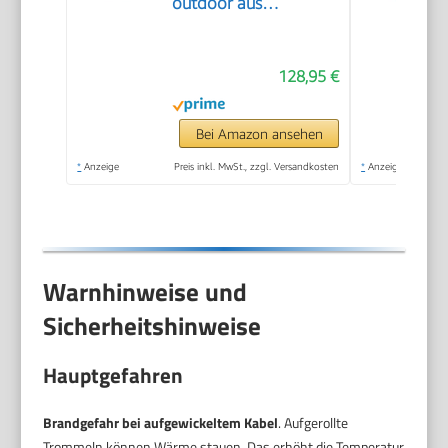
outdoor aus
Stahlblech
128,95 €
Bei Amazon ansehen
*
Anzeige
Preis inkl. MwSt., zzgl. Versandkosten
*
Anzeige
Warnhinweise und
Sicherheitshinweise
Hauptgefahren
Brandgefahr bei aufgewickeltem Kabel
. Aufgerollte
Trommeln können Wärme stauen. Das erhöht die Temperatur