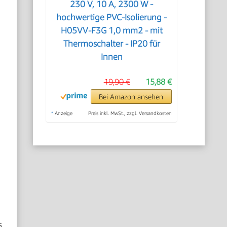
230 V, 10 A, 2300 W -
hochwertige PVC-Isolierung -
H05VV-F3G 1,0 mm2 - mit
Thermoschalter - IP20 für
Innen
19,90 €
15,88 €
Bei Amazon ansehen
*
Anzeige
Preis inkl. MwSt., zzgl. Versandkosten
s