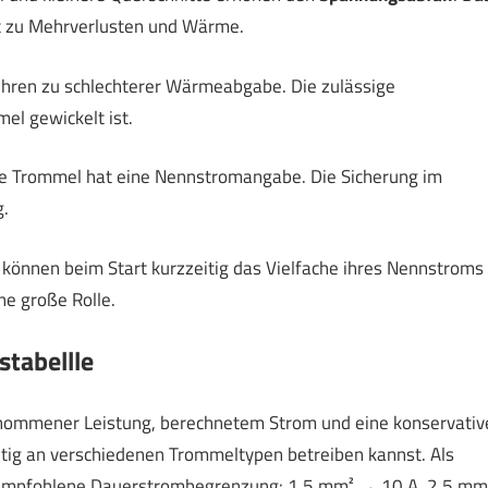
rt zu Mehrverlusten und Wärme.
ühren zu schlechterer Wärmeabgabe. Die zulässige
el gewickelt ist.
ie Trommel hat eine Nennstromangabe. Die Sicherung im
.
 können beim Start kurzzeitig das Vielfache ihres Nennstroms
e große Rolle.
tabellle
genommener Leistung, berechnetem Strom und eine konservativ
eitig an verschiedenen Trommeltypen betreiben kannst. Als
 empfohlene Dauerstrombegrenzung: 1,5 mm² → 10 A, 2,5 mm