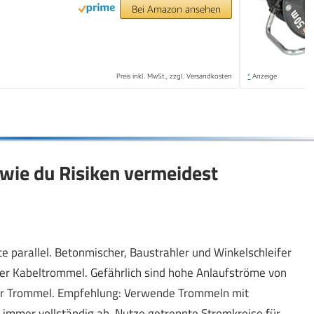
Bei Amazon ansehen
Preis inkl. MwSt., zzgl. Versandkosten
*
Anzeige
wie du Risiken vermeidest
e parallel. Betonmischer, Baustrahler und Winkelschleifer
 der Kabeltrommel. Gefährlich sind hohe Anlaufströme von
er Trommel. Empfehlung: Verwende Trommeln mit
l immer vollständig ab. Nutze getrennte Stromkreise für