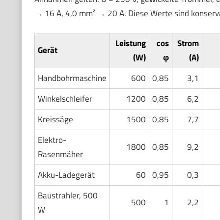
→ 16 A, 4,0 mm² → 20 A. Diese Werte sind konserva
Leistung
cos
Strom
Gerät
(W)
φ
(A)
Handbohrmaschine
600
0,85
3,1
Winkelschleifer
1200
0,85
6,2
Kreissäge
1500
0,85
7,7
Elektro-
1800
0,85
9,2
Rasenmäher
Akku-Ladegerät
60
0,95
0,3
Baustrahler, 500
500
1
2,2
W