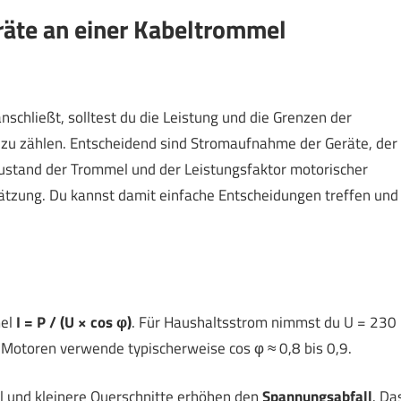
räte an einer Kabeltrommel
schließt, solltest du die Leistung und die Grenzen der
n zu zählen. Entscheidend sind Stromaufnahme der Geräte, der
zustand der Trommel und der Leistungsfaktor motorischer
schätzung. Du kannst damit einfache Entscheidungen treffen und
mel
I = P / (U × cos φ)
. Für Haushaltsstrom nimmst du U = 230
i Motoren verwende typischerweise cos φ ≈ 0,8 bis 0,9.
l und kleinere Querschnitte erhöhen den
Spannungsabfall
. Da