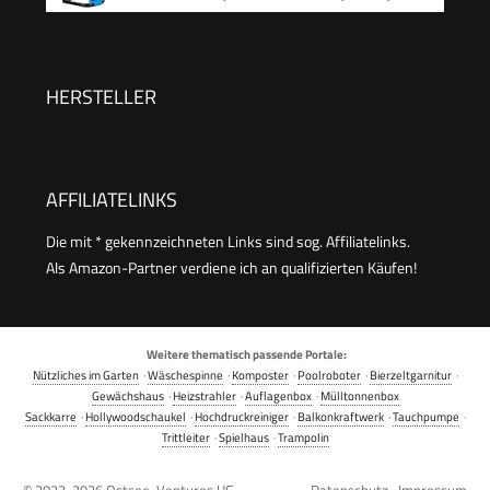
IP20 für Innen
schwarz
HERSTELLER
AFFILIATELINKS
Die mit * gekennzeichneten Links sind sog. Affiliatelinks.
Als Amazon-Partner verdiene ich an qualifizierten Käufen!
Weitere thematisch passende Portale:
Nützliches im Garten
·
Wäschespinne
·
Komposter
·
Poolroboter
·
Bierzeltgarnitur
·
Gewächshaus
·
Heizstrahler
·
Auflagenbox
·
Mülltonnenbox
Sackkarre
·
Hollywoodschaukel
·
Hochdruckreiniger
·
Balkonkraftwerk
·
Tauchpumpe
·
Trittleiter
·
Spielhaus
·
Trampolin