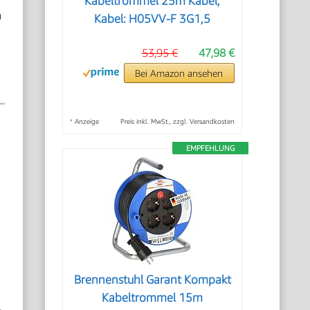
Kabeltrommel 25m Kabel,
m
Kabel: H05VV-F 3G1,5
53,95 €
47,98 €
Bei Amazon ansehen
*
Anzeige
Preis inkl. MwSt., zzgl. Versandkosten
EMPFEHLUNG
Brennenstuhl Garant Kompakt
Kabeltrommel 15m