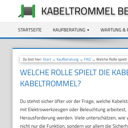
Zum
KABELTROMMEL B
Inhalt
springen
STARTSEITE
KAUFBERATUNG
WARTUNG & 
Du bist hier:
Start
→
Kaufberatung
→
FAQ
→ Welche Rolle spielt 
WELCHE ROLLE SPIELT DIE KA
KABELTROMMEL?
Du stehst sicher öfter vor der Frage, welche Kabels
mit Elektrowerkzeugen oder Beleuchtung arbeitest, 
Herausforderung werden. Viele unterschätzen, wie wic
nicht nur die Funktion, sondern vor allem die Sicher