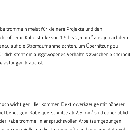
beltrommeln meist für kleinere Projekte und den
icht oft eine Kabelstärke von 1,5 bis 2,5 mm² aus, je nachdem
 genau auf die Stromaufnahme achten, um Überhitzung zu
ür dich steht ein ausgewogenes Verhältnis zwischen Sicherhei
belastungen brauchst.
 noch wichtiger. Hier kommen Elektrowerkzeuge mit höherer
bel benötigen. Kabelquerschnitte ab 2,5 mm² sind daher üblich
eit der Kabeltrommel in anspruchsvollen Arbeitsumgebungen.
elen eine Rolle, da die Trommel oft und lange genutzt wird.